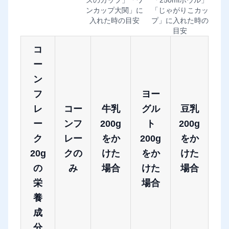
ズのカップ」「ワ
「250mlボウル」
ンカップ大関」に
「じゃがりこカッ
入れた時の目安
プ」に入れた時の
目安
コ
ー
ン
フ
ヨー
レ
コー
牛乳
グル
豆乳
ー
ンフ
200g
ト
200g
ク
レー
をか
200g
をか
20g
クの
けた
をか
けた
の
み
場合
けた
場合
栄
場合
養
成
分