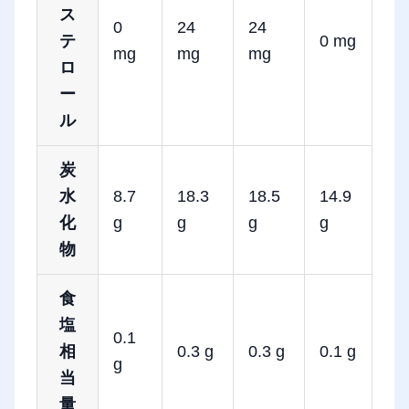
ス
0
24
24
テ
0 mg
mg
mg
mg
ロ
ー
ル
炭
水
8.7
18.3
18.5
14.9
化
g
g
g
g
物
食
塩
0.1
相
0.3 g
0.3 g
0.1 g
g
当
量