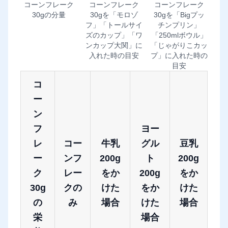
コーンフレーク
コーンフレーク
コーンフレーク
30gの分量
30gを「モロゾ
30gを「Bigプッ
フ」「トールサイ
チンプリン」
ズのカップ」「ワ
「250mlボウル」
ンカップ大関」に
「じゃがりこカッ
入れた時の目安
プ」に入れた時の
目安
コ
ー
ン
フ
ヨー
レ
コー
牛乳
グル
豆乳
ー
ンフ
200g
ト
200g
ク
レー
をか
200g
をか
30g
クの
けた
をか
けた
の
み
場合
けた
場合
栄
場合