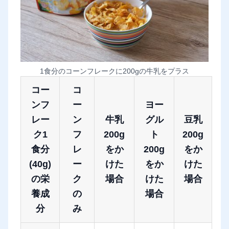
1食分のコーンフレークに200gの牛乳をプラス
コー
コ
ンフ
ー
ヨー
レー
ン
牛乳
グル
豆乳
ク1
フ
200g
ト
200g
食分
レ
をか
200g
をか
(40g)
ー
けた
をか
けた
の栄
ク
場合
けた
場合
養成
の
場合
分
み