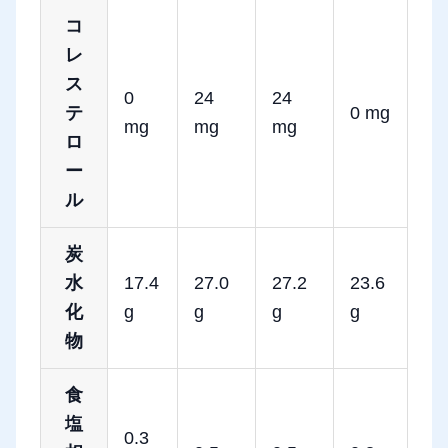
コ
レ
ス
0
24
24
テ
0 mg
mg
mg
mg
ロ
ー
ル
炭
水
17.4
27.0
27.2
23.6
化
g
g
g
g
物
食
塩
0.3