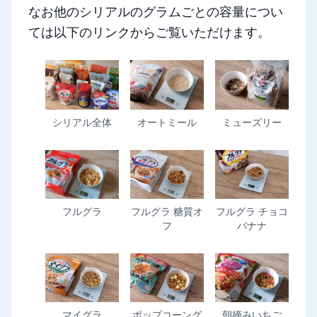
なお他のシリアルのグラムごとの容量につい
ては以下のリンクからご覧いただけます。
シリアル全体
オートミール
ミューズリー
フルグラ
フルグラ 糖質オ
フルグラ チョコ
フ
バナナ
マイグラ
ポップコーング
朝摘みいちご