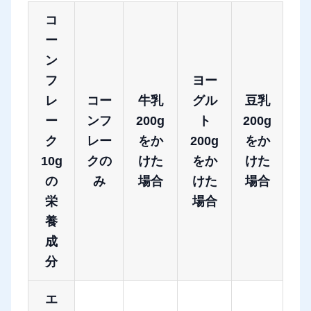
コ
ー
ン
フ
ヨー
レ
コー
牛乳
グル
豆乳
ー
ンフ
200g
ト
200g
ク
レー
をか
200g
をか
10g
クの
けた
をか
けた
の
み
場合
けた
場合
栄
場合
養
成
分
エ