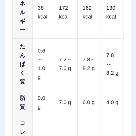
ネ
38
172
162
130
ル
kcal
kcal
kcal
kcal
ギ
ー
た
0.6
ん
7.8
～
7.2～
7.8～
ぱ
～
1.0
7.6 g
8.2 g
く
8.2 g
g
質
脂
0.0
7.6 g
6.0 g
4.0 g
質
g
コ
レ