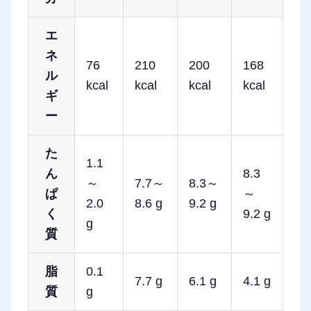
エ
ネ
76
210
200
168
ル
kcal
kcal
kcal
kcal
ギ
ー
た
1.1
ん
8.3
～
7.7～
8.3～
ぱ
～
2.0
8.6 g
9.2 g
く
9.2 g
g
質
脂
0.1
7.7 g
6.1 g
4.1 g
質
g