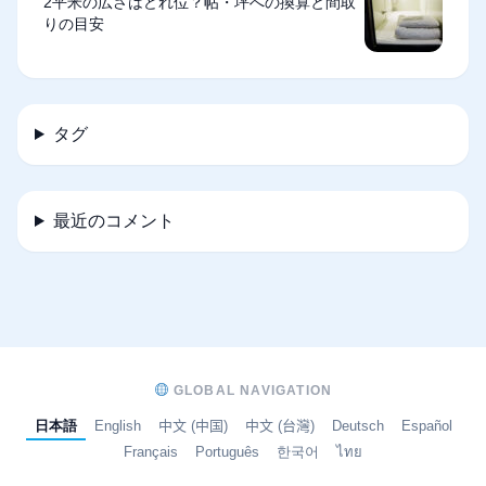
2平米の広さはどれ位？帖・坪への換算と間取
りの目安
タグ
最近のコメント
GLOBAL NAVIGATION
日本語
English
中文 (中国)
中文 (台灣)
Deutsch
Español
Français
Português
한국어
ไทย