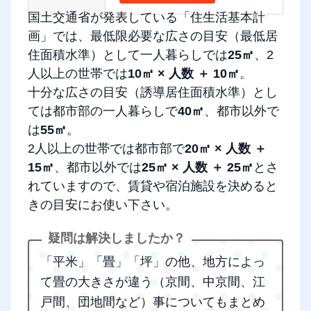
国土交通省が発表している「住生活基本計
画」では、最低限必要な広さの目安（最低居
住面積水準）として一人暮らしでは
25㎡
、2
人以上の世帯では
10㎡ × 人数 ＋ 10㎡
。
十分な広さの目安（誘導居住面積水準）とし
ては都市部の一人暮らしで
40㎡
、都市以外で
は
55㎡
。
2人以上の世帯では都市部で
20㎡ × 人数 ＋
15㎡
、都市以外では
25㎡ × 人数 ＋ 25㎡
とさ
れていますので、賃貸や宿泊施設を決めると
きの目安にお使い下さい。
「平米」「畳」「坪」の他、地方によっ
て畳の大きさが違う（京間、中京間、江
戸間、団地間など）事についてもまとめ