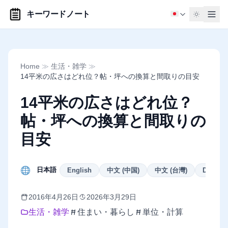
キーワードノート
Home
≫
生活・雑学
≫
14平米の広さはどれ位？帖・坪への換算と間取りの目安
14平米の広さはどれ位？
帖・坪への換算と間取りの
目安
日本語
English
中文 (中国)
中文 (台灣)
Deutsch
2016年4月26日
2026年3月29日
生活・雑学
住まい・暮らし
単位・計算