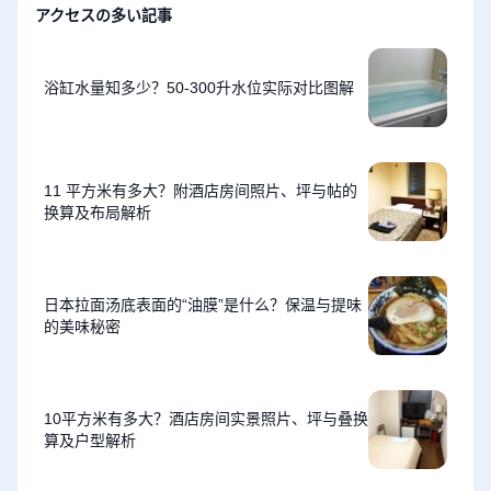
アクセスの多い記事
浴缸水量知多少？50-300升水位实际对比图解
11 平方米有多大？附酒店房间照片、坪与帖的
换算及布局解析
日本拉面汤底表面的“油膜”是什么？保温与提味
的美味秘密
10平方米有多大？酒店房间实景照片、坪与叠换
算及户型解析