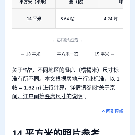
平方米（平米）
叠（帖）
坪
14 平方米换算为坪和叠
14 平米
8.64 帖
4.24 坪
← 左右滑动查看 →
← 13 平米
平方米一览
15 平米 →
关于“帖”，不同地区的叠席（榻榻米）尺寸标
准有所不同。本文根据房地产行业标准，以 1
帖 = 1.62 ㎡ 进行计算。详情请参阅“
关于京
间、江户间等叠席尺寸的说明
”。
回到顶部
14 平方米的照片参考