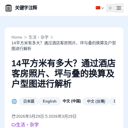
关键字注释
Home
≫
生活・杂学
≫
14平方米有多大？通过酒店客房照片、坪与叠的换算及户型
图进行解析
14平方米有多大？通过酒店
客房照片、坪与叠的换算及
户型图进行解析
中文 (中国)
日本語
English
中文 (台灣)
Deutsch
2026年3月29日
2026年3月29日
生活・杂学