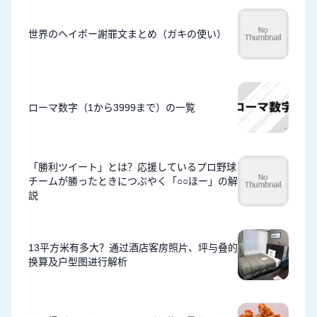
世界のヘイポー謝罪文まとめ（ガキの使い）
ローマ数字（1から3999まで）の一覧
「勝利ツイート」とは？応援しているプロ野球
チームが勝ったときにつぶやく「○○ほー」の解
説
13平方米有多大？通过酒店客房照片、坪与叠的
换算及户型图进行解析