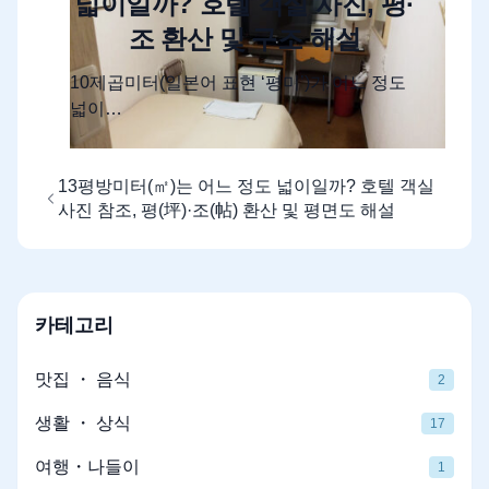
넓이일까? 호텔 객실 사진, 평·
조 환산 및 구조 해설
10제곱미터(일본어 표현 ‘평미’)가 어느 정도
넓이…
13평방미터(㎡)는 어느 정도 넓이일까? 호텔 객실
사진 참조, 평(坪)·조(帖) 환산 및 평면도 해설
카테고리
맛집 ・ 음식
2
생활 ・ 상식
17
여행・나들이
1