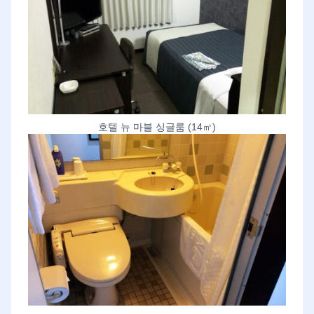
호텔 뉴 마블 싱글룸 (14㎡)