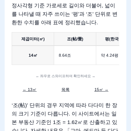
정사각형 기준 가로세로 길이와 더불어, 넓이
를 나타낼 때 자주 쓰이는 ‘평’과 ‘조’ 단위로 변
환한 수치를 아래 표에 정리했습니다.
제곱미터(㎡)
조(帖/畳)
평(한국 단위)
14제곱미터를 평과 조로 환산
14㎡
8.64조
약 4.24평
← 좌우로 스와이프하여 확인하세요 →
← 13㎡
목록
15㎡ →
‘조(帖)’ 단위의 경우 지역에 따라 다다미 한 장
의 크기 기준이 다릅니다. 이 사이트에서는 일
본 부동산 기준인 1조 = 1.62㎡로 산출하고 있
습니다. 자세한 내용은 「
교마, 에도마 등 다다