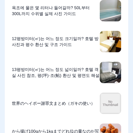
욕조에 물은 몇 리터나 들어갈까? 50L부터
300L까지 수위별 실제 사진 가이드
12평방미터(㎡)는 어느 정도 크기일까? 호텔 방
사진과 평수 환산 및 구조 가이드
13평방미터(㎡)는 어느 정도 넓이일까? 호텔 객
실 사진 참조, 평(坪)·조(帖) 환산 및 평면도 해설
世界のヘイポー謝罪文まとめ（ガキの使い）
から揚げ100gから1kgまでどれ位の量なのか写