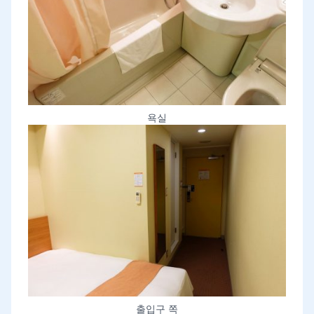
욕실
출입구 쪽