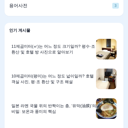
용어사전
3
인기 게시물
11제곱미터(㎡)는 어느 정도 크기일까? 평수·조
환산 및 호텔 방 사진으로 알아보기
10제곱미터(평미)는 어느 정도 넓이일까? 호텔
객실 사진, 평·조 환산 및 구조 해설
일본 라멘 국물 위의 반짝이는 층, ‘유막(油膜)’의
비밀: 보온과 풍미의 핵심