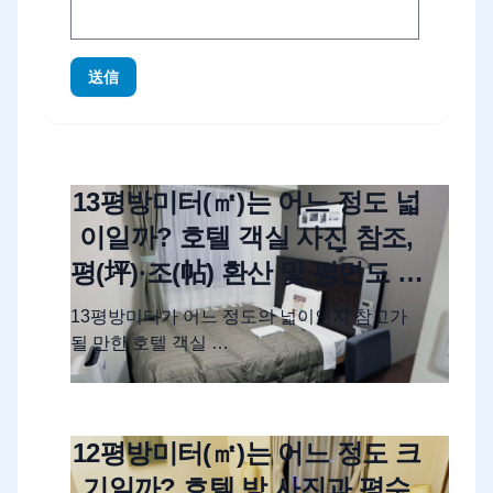
送信
13평방미터(㎡)는 어느 정도 넓
이일까? 호텔 객실 사진 참조,
평(坪)·조(帖) 환산 및 평면도 해
설
13평방미터가 어느 정도의 넓이인지 참고가
될 만한 호텔 객실 …
12평방미터(㎡)는 어느 정도 크
기일까? 호텔 방 사진과 평수