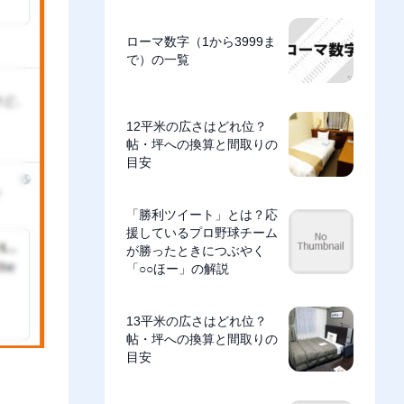
ローマ数字（1から3999ま
で）の一覧
12平米の広さはどれ位？
帖・坪への換算と間取りの
目安
「勝利ツイート」とは？応
援しているプロ野球チーム
が勝ったときにつぶやく
「○○ほー」の解説
13平米の広さはどれ位？
帖・坪への換算と間取りの
目安