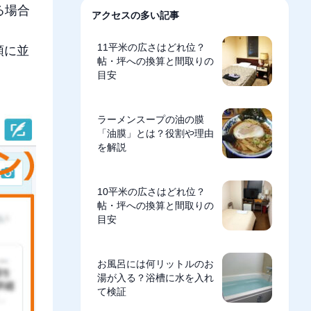
る場合
アクセスの多い記事
11平米の広さはどれ位？
順に並
帖・坪への換算と間取りの
目安
ラーメンスープの油の膜
「油膜」とは？役割や理由
を解説
10平米の広さはどれ位？
帖・坪への換算と間取りの
目安
お風呂には何リットルのお
湯が入る？浴槽に水を入れ
て検証