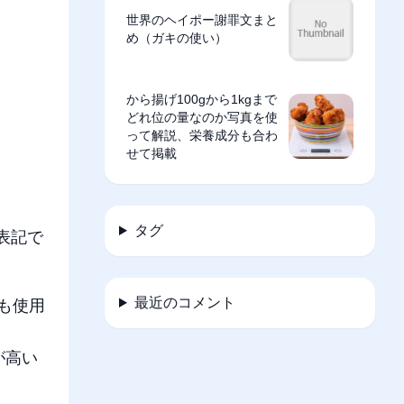
世界のヘイポー謝罪文まと
め（ガキの使い）
から揚げ100gから1kgまで
どれ位の量なのか写真を使
って解説、栄養成分も合わ
せて掲載
タグ
表記で
最近のコメント
でも使用
が高い