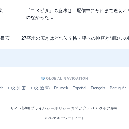
状
「コメピタ」の意味は、配信中にそれまで途切れ
のなかった…
の目安
27平米の広さはどれ位？帖・坪への換算と間取りの
GLOBAL NAVIGATION
sh
中文 (中国)
中文 (台灣)
Deutsch
Español
Français
Português
サイト説明
プライバシーポリシー
お問い合わせ
アクセス解析
© 2026 キーワードノート