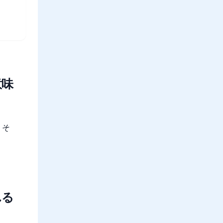
意味
、そ
れる