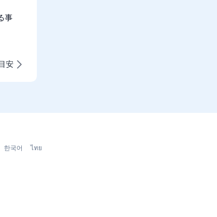
る事
目安
한국어
ไทย