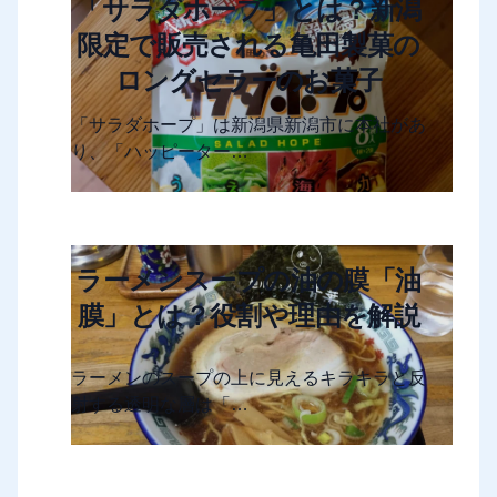
「サラダホープ」とは？新潟
限定で販売される亀田製菓の
ロングセラーのお菓子
「サラダホープ」は新潟県新潟市に本社があ
り、「ハッピーター…
ラーメンスープの油の膜「油
膜」とは？役割や理由を解説
ラーメンのスープの上に見えるキラキラと反
射する透明な層は「…