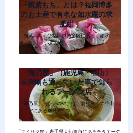
「筑紫もち」とは？福岡博多
のお土産で有名な如水庵の求
肥餅
「筑紫もち」は福岡県博多区にある「如水
庵」(じょすいあん)が…
「海乃屋」（鹿児島・谷山）
長渕剛も通っていた事で知ら
れるラーメン店
「海乃屋」（かいのや）は、鹿児島市の谷山
エリアにある鹿児島…
「エイサク飴」岩手県大船渡市にあるチダエーの