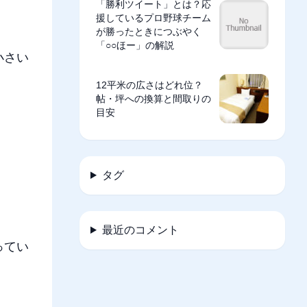
「勝利ツイート」とは？応
援しているプロ野球チーム
が勝ったときにつぶやく
「○○ほー」の解説
小さい
12平米の広さはどれ位？
帖・坪への換算と間取りの
目安
タグ
最近のコメント
ってい