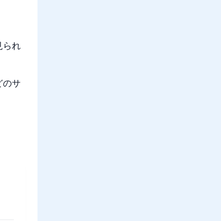
見られ
どのサ