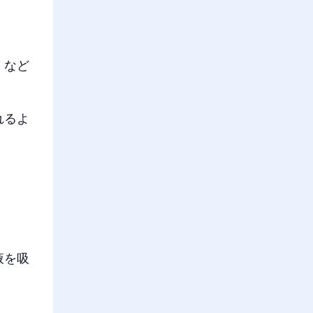
」など
れるよ
液を吸