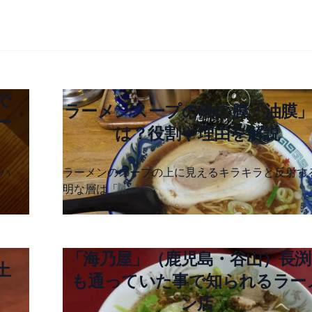
で
ラーメンスープの油の膜「油膜
ー
は？役割や理由を解説
ハ
ラーメンのスープの上に見えるキラキラと反射す
明な層は「…
「海乃屋」（鹿児島・谷山）長渕
土
も通っていた事で知られるラー
ン店