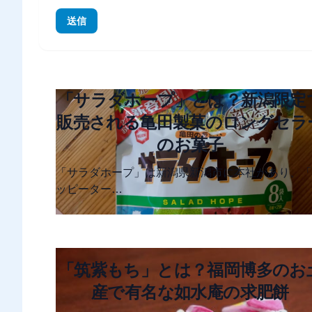
送信
「サラダホープ」とは？新潟限定
販売される亀田製菓のロングセラ
のお菓子
「サラダホープ」は新潟県新潟市に本社があり、「
ッピーター…
「筑紫もち」とは？福岡博多のお
産で有名な如水庵の求肥餅