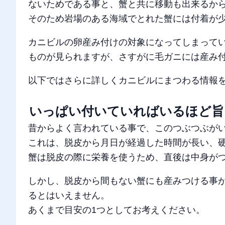
ないためである事と、蟹と共に移動も出来るか
そのため岩場のある海域でとれた蟹には付着が
カニビルの卵産み付けの対象になってしまって
ものが見られますが、さすがに毛ガニには産み
以下ではさらに詳しくカニビルにまつわる情報
いっぱい付いていればいるほど旨
昔からよく言われている事で、このつぶつぶが
これは、脱皮から月日が経過した時間が長い、
蟹は脱皮の際に栄養を使うため、直後は中身が
しかし、脱皮から間もない蟹にも産みつける事
るとはいえません。
あくまで目安の1つとしてお考えください。