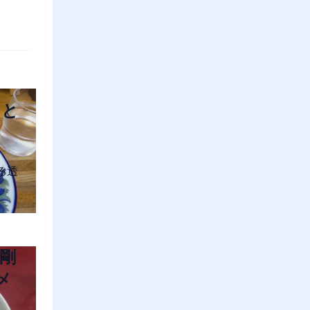
」と
る透
剛
メ