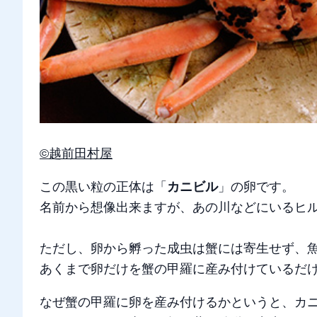
©越前田村屋
この黒い粒の正体は「
カニビル
」の卵です。
名前から想像出来ますが、あの川などにいるヒ
ただし、卵から孵った成虫は蟹には寄生せず、
あくまで卵だけを蟹の甲羅に産み付けているだ
なぜ蟹の甲羅に卵を産み付けるかというと、カ