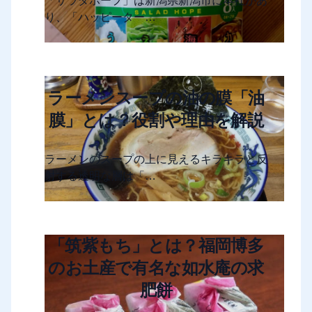
「サラダホープ」は新潟県新潟市に本社があ
り、「ハッピーター…
ラーメンスープの油の膜「油
膜」とは？役割や理由を解説
ラーメンのスープの上に見えるキラキラと反
射する透明な層は「…
「筑紫もち」とは？福岡博多
のお土産で有名な如水庵の求
肥餅