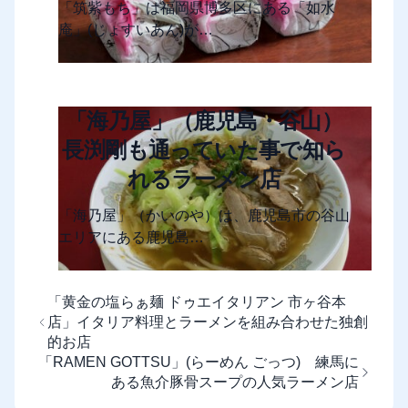
「筑紫もち」は福岡県博多区にある「如水
庵」(じょすいあん)が…
「海乃屋」（鹿児島・谷山）
長渕剛も通っていた事で知ら
れるラーメン店
「海乃屋」（かいのや）は、鹿児島市の谷山
エリアにある鹿児島…
「黄金の塩らぁ麺 ドゥエイタリアン 市ヶ谷本
店」イタリア料理とラーメンを組み合わせた独創
的お店
「RAMEN GOTTSU」(らーめん ごっつ) 練馬に
ある魚介豚骨スープの人気ラーメン店