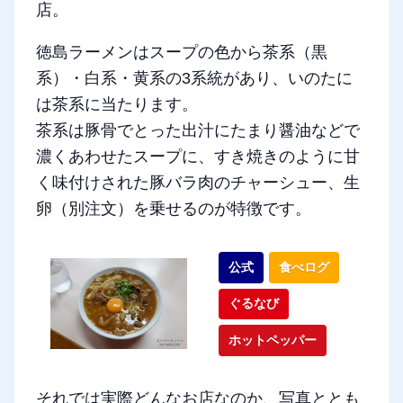
店。
徳島ラーメンはスープの色から茶系（黒
系）・白系・黄系の3系統があり、いのたに
は茶系に当たります。
茶系は豚骨でとった出汁にたまり醤油などで
濃くあわせたスープに、すき焼きのように甘
く味付けされた豚バラ肉のチャーシュー、生
卵（別注文）を乗せるのが特徴です。
公式
食べログ
ぐるなび
ホットペッパー
それでは実際どんなお店なのか、写真ととも