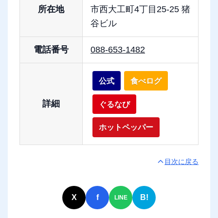
所在地
市西大工町4丁目25-25 猪
谷ビル
電話番号
088-653-1482
公式
食べログ
詳細
ぐるなび
ホットペッパー
目次に戻る
X
f
B!
LINE