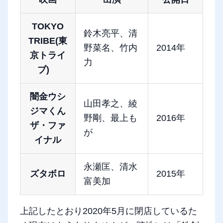
TOKYO
鈴木亮平、清
TRIBE(東
野菜名、竹内
2014年
京トライ
力
ブ)
闇金ウシ
山田孝之、綾
ジマくん
野剛、最上も
2016年
ザ・ファ
が
イナル
永瀬匡、清水
ズタボロ
2015年
富美加
上記したとおり2020年5月に閉店しているた