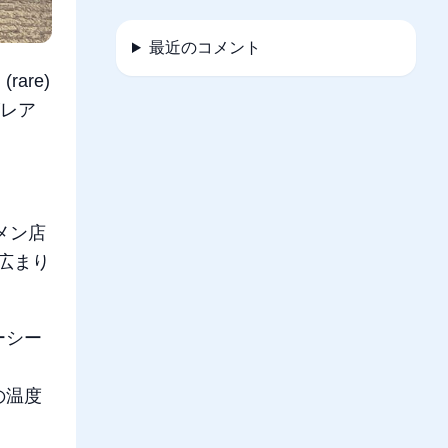
最近のコメント
are)
がレア
。
メン店
広まり
ーシー
の温度