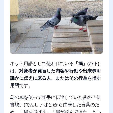
ネット用語として使われている
「鳩」(ハト)
は、対象者が発言した内容や行動や出来事を
誰かに伝えに来る人、またはその行為を指す
用語
です。
鳥の鳩を使って相手に伝達していた昔の「伝
書鳩」(でんしょばと)から由来した言葉のた
め、「鳩を飛ばす」「鳩が飛んできた」とい