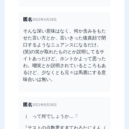
匿名
2022年4月19日
そんな深い意味はなく、何か含みをもた
せた言い方とか、言いきった後真顔で閉
口するようなニュアンスになるだけ。
(笑)の笑が取れたものとか説明してるサ
イトあったけど、ホントかよって思った
わ。嘲笑とか説明されているところもあ
るけど、少なくとも元々は馬鹿にする意
味合いは無い。
匿名
2021年8月26日
（ って何でしょうか…
『テストの点数悪すぎてわろたにえん（