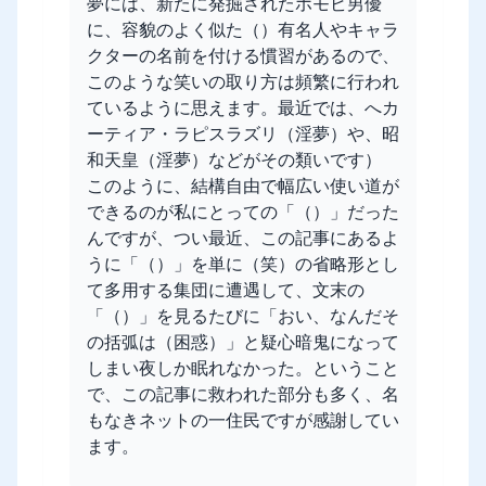
夢には、新たに発掘されたホモビ男優
に、容貌のよく似た（）有名人やキャラ
クターの名前を付ける慣習があるので、
このような笑いの取り方は頻繁に行われ
ているように思えます。最近では、へカ
ーティア・ラピスラズリ（淫夢）や、昭
和天皇（淫夢）などがその類いです）
このように、結構自由で幅広い使い道が
できるのが私にとっての「（）」だった
んですが、つい最近、この記事にあるよ
うに「（）」を単に（笑）の省略形とし
て多用する集団に遭遇して、文末の
「（）」を見るたびに「おい、なんだそ
の括弧は（困惑）」と疑心暗鬼になって
しまい夜しか眠れなかった。ということ
で、この記事に救われた部分も多く、名
もなきネットの一住民ですが感謝してい
ます。