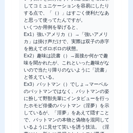
してコミュニケーションを容易にしたり
する点で、「（）」はすごく便利だなあ
と思って使ってたんですが。
いくつか用例を挙げると、
Ex1）強いアメリカ（）→「強いアメリ
カ」は掛け声だけで、実際は双子の赤字
を抱えてボロボロの状態。
Ex2）趣味は読書（）→面接か何かで趣
味を聞かれたが、これといった趣味がな
いので当たり障りのないように「読書」
と答えている。
Ex3）バットマン（）でしょ→マーベル
のバットマンではなく、バットマンの姿
に扮して野獣先輩にインタビューを行っ
たホモビ俳優のバットマン（淫夢）を示
しているが、「淫夢」をあえて隠すこと
で、バットマンの本物と偽物を混同して
いるように見せて笑いを誘う技法。（淫