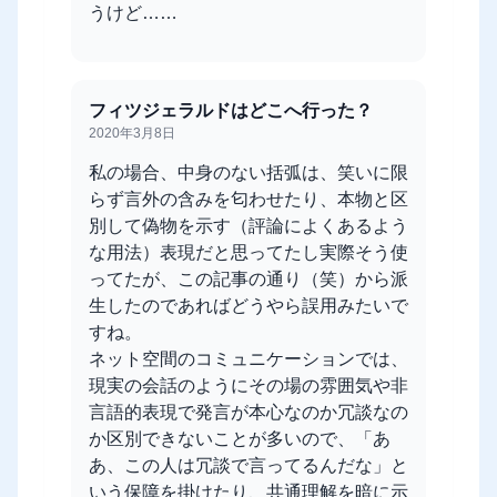
うけど……
フィツジェラルドはどこへ行った？
2020年3月8日
私の場合、中身のない括弧は、笑いに限
らず言外の含みを匂わせたり、本物と区
別して偽物を示す（評論によくあるよう
な用法）表現だと思ってたし実際そう使
ってたが、この記事の通り（笑）から派
生したのであればどうやら誤用みたいで
すね。
ネット空間のコミュニケーションでは、
現実の会話のようにその場の雰囲気や非
言語的表現で発言が本心なのか冗談なの
か区別できないことが多いので、「あ
あ、この人は冗談で言ってるんだな」と
いう保障を掛けたり、共通理解を暗に示