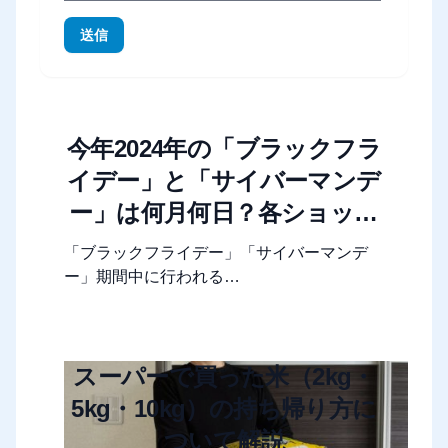
送信
今年2024年の「ブラックフラ
イデー」と「サイバーマンデ
ー」は何月何日？各ショップ
やモールのセール期間まとめ
「ブラックフライデー」「サイバーマンデ
ー」期間中に行われる…
スーパーで買った米（2kg・
5kg・10kg）の持ち帰り方に
ついて解説