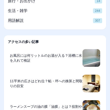
旅行・お出かけ
14
生活・雑学
244
用語解説
307
アクセスの多い記事
お風呂には何リットルのお湯が入る？浴槽に水
を入れて検証
11平米の広さはどれ位？帖・坪への換算と間取
りの目安
ラーメンスープの油の膜「油膜」とは？役割や