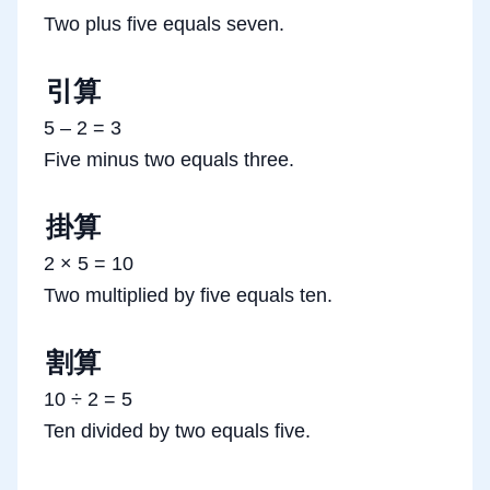
Two plus five equals seven.
引算
5 – 2 = 3
Five minus two equals three.
掛算
2 × 5 = 10
Two multiplied by five equals ten.
割算
10 ÷ 2 = 5
Ten divided by two equals five.