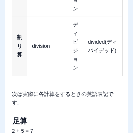
ョ
ン
デ
ィ
割
ビ
divided(ディ
り
division
ジ
バイデッド)
算
ョ
ン
次は実際に各計算をするときの英語表記で
す。
足算
2 + 5 = 7