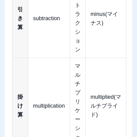
ト
引
ラ
minus(マイ
き
subtraction
ク
ナス)
算
シ
ョ
ン
マ
ル
チ
プ
掛
multiplied(マ
リ
け
multiplication
ルチプライ
ケ
算
ド)
ー
シ