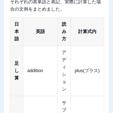
それぞれの英単語と表記、実際に計算した場
合の文例をまとめました。
日
読
本
英語
み
計算式内
語
方
ア
デ
足
ィ
し
addition
plus(プラス)
シ
算
ョ
ン
サ
ブ