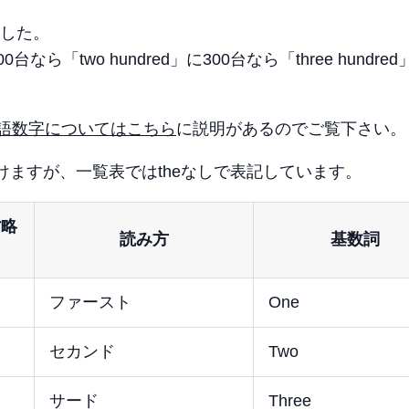
ました。
台なら「two hundred」に300台なら「three hundre
い英語数字についてはこちら
に説明があるのでご覧下さい。
けますが、一覧表ではtheなしで表記しています。
省略
読み方
基数詞
ファースト
One
セカンド
Two
サード
Three