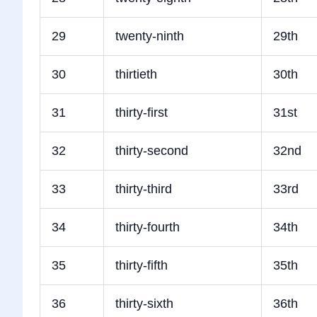
29
twenty-ninth
29th
30
thirtieth
30th
31
thirty-first
31st
32
thirty-second
32nd
33
thirty-third
33rd
34
thirty-fourth
34th
35
thirty-fifth
35th
36
thirty-sixth
36th