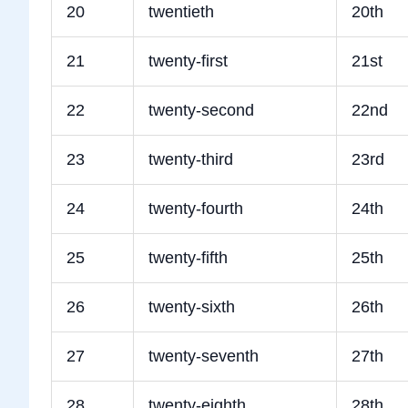
20
twentieth
20th
21
twenty-first
21st
22
twenty-second
22nd
23
twenty-third
23rd
24
twenty-fourth
24th
25
twenty-fifth
25th
26
twenty-sixth
26th
27
twenty-seventh
27th
28
twenty-eighth
28th