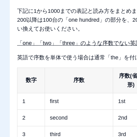
下記に1から1000までの表記と読み方をまとめ
200以降は100台の「one hundred」の部分を、200
い換えてお使いください。
「one」「two」「three」のような序数でな
英語で序数を単体で使う場合は通常「the」を付
序数(
数字
序数
形)
1
first
1st
2
second
2nd
3
third
3rd