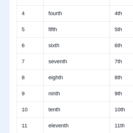
4
fourth
4th
5
fifth
5th
6
sixth
6th
7
seventh
7th
8
eighth
8th
9
ninth
9th
10
tenth
10th
11
eleventh
11th