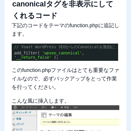
canonicalタグを非表示にして
くれるコード
下記のコードをテーマのfunction.phpに追記し
ます。
// Yoast WordPress SEOからのCanonicalを無効に
add_filter(
'wpseo_canonical'
,
'__return_false'
);
このfunction.phpファイルはとても重要なファ
イルなので、必ずバックアップをとって作業
を行ってください。
こんな風に挿入します。