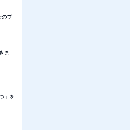
士のブ
できま
つ
」を