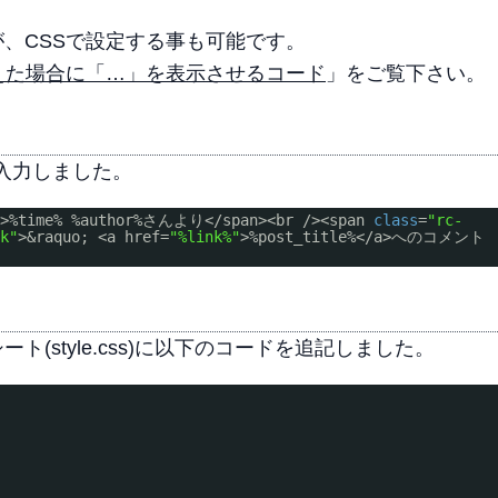
、CSSで設定する事も可能です。
えた場合に「…」を表示させるコード
」をご覧下さい。
ードを入力しました。
"
>%time% %author%さんより</span><br /><span
class
=
"rc-
nk"
>&raquo; <a href=
"%link%"
>%post_title%</a>へのコメント
style.css)に以下のコードを追記しました。