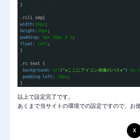
}
.rcli img{
width
:
30px
;
height
:
30px
;
padding
:
5px
10px
0
0
;
float
:
left
;
}
.rc-text {
background
:
url
(
"★ここにアイコン画像のパス★"
)
no-
padding-left
:
20px
;
}
以上で設定完了です。
あくまで当サイトの環境での設定ですので、お
X