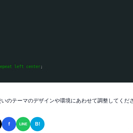
repeat
left
center
;
使いのテーマのデザインや環境にあわせて調整してくだ
f
B!
LINE