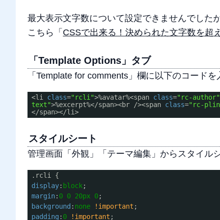
最大表示文字数について設定できませんでしたが
こちら「
CSSで出来る！決められた文字数を超
「Template Options」タブ
「Template for comments」欄に以下のコ
<li
class
=
"rcli"
>%avatar%<span
class
=
"rc-author
text"
>%excerpt%</span><br /><span
class
=
"rc-pli
</span></li>
スタイルシート
管理画面「外観」「テーマ編集」からスタイルシート(
.rcli {
display
:
block
;
margin
:
0
0
20px
0
;
background
:
none
!important
;
padding
:
0
!important
;