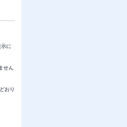
非表示に
りません
力どおり
。