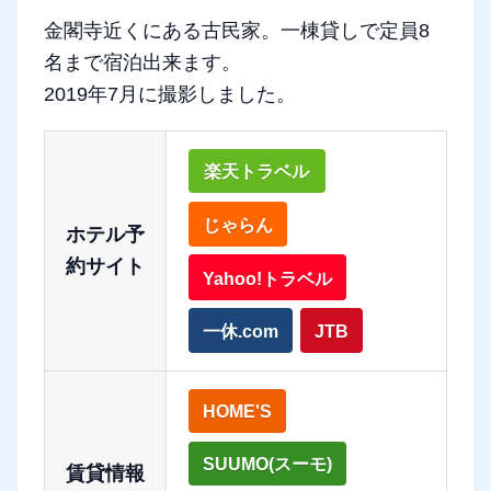
金閣寺近くにある古民家。一棟貸しで定員8
名まで宿泊出来ます。
2019年7月に撮影しました。
楽天トラベル
じゃらん
ホテル予
約サイト
Yahoo!トラベル
一休.com
JTB
HOME'S
SUUMO(スーモ)
賃貸情報