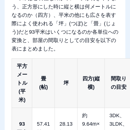
う、正方形にした時に縦と横は何メートルに
なるのか（四方）、平米の他にも広さを表す
際によく使われる「坪」(つぼ)と「畳」(じょ
う)だと93平米はいくつになるのか各単位への
変換と、部屋の間取りとしての目安を以下の
表にまとめました。
平方
メー
畳
四方(縦
間取り
トル
坪
(帖)
横)
の目安
(平
米)
約
3DK、
93
57.41
28.13
9.64m×
3LDK、