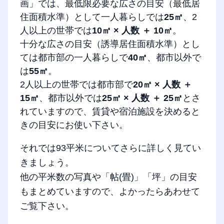
画」では、最低限必要な広さの目安（最低居
住面積水準）として一人暮らしでは
25㎡
、2
人以上の世帯では
10㎡ × 人数 ＋ 10㎡
。
十分な広さの目安（誘導居住面積水準）とし
ては都市部の一人暮らしで
40㎡
、都市以外で
は
55㎡
。
2人以上の世帯では都市部で
20㎡ × 人数 ＋
15㎡
、都市以外では
25㎡ × 人数 ＋ 25㎡
とさ
れていますので、賃貸や宿泊施設を決めると
きの目安にお使い下さい。
それでは93平米についてさらに詳しく見てい
きましょう。
他の平米数の写真や「帖(畳)」「坪」の目安
もまとめていますので、よかったらあわせて
ご覧下さい。