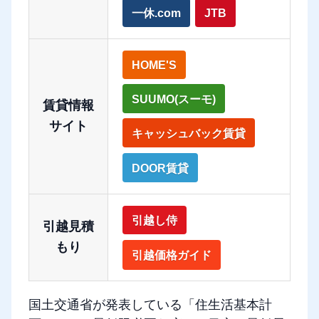
一休.com
JTB
HOME'S
SUUMO(スーモ)
賃貸情報
サイト
キャッシュバック賃貸
DOOR賃貸
引越し侍
引越見積
もり
引越価格ガイド
国土交通省が発表している「住生活基本計