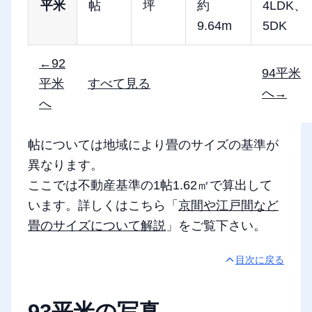
平米
帖
坪
約
4LDK、
9.64m
5DK
←92
94平米
平米
すべて見る
へ→
へ
帖については地域により畳のサイズの基準が
異なります。
ここでは不動産基準の1帖1.62㎡で算出して
います。詳しくはこちら「
京間や江戸間など
畳のサイズについて解説
」をご覧下さい。
目次に戻る
93平米の写真