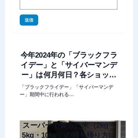
送信
今年2024年の「ブラックフラ
イデー」と「サイバーマンデ
ー」は何月何日？各ショップ
やモールのセール期間まとめ
「ブラックフライデー」「サイバーマンデ
ー」期間中に行われる…
スーパーで買った米（2kg・
5kg・10kg）の持ち帰り方に