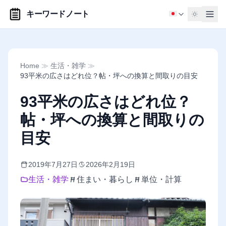
キーワードノート
Home
≫
生活・雑学
≫
93平米の広さはどれ位？帖・坪への換算と間取りの目安
93平米の広さはどれ位？
帖・坪への換算と間取りの
目安
2019年7月27日
2026年2月19日
生活・雑学
住まい・暮らし
単位・計算