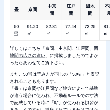
中京
江戸
団地
不
畳
京間
間
間
間
50
91.20
82.81
77.44
72.25
81
畳
㎡
㎡
㎡
㎡
㎡
詳しくはこちら「
京間、中京間、江戸間、団
地間の広さの違い
」に掲載しましたのでよか
ったらあわせてご覧下さい。
また、50畳は読み方が同じの「50帖」と表記
されることもあります。
「畳」は京間や江戸間など地方によって基準
が違う場合に使われ、不動産ルールでの寸法
で記載している時に「帖」が使われる慣習が
あるようですが、徹底されているわけではな