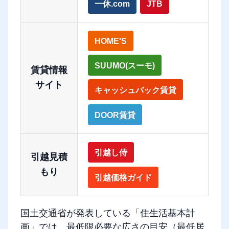
一休.com
JTB
HOME'S
SUUMO(スーモ)
賃貸情報
サイト
キャッシュバック賃貸
DOOR賃貸
引越し侍
引越見積
もり
引越価格ガイド
国土交通省が発表している「住生活基本計
画」では、最低限必要な広さの目安（最低居