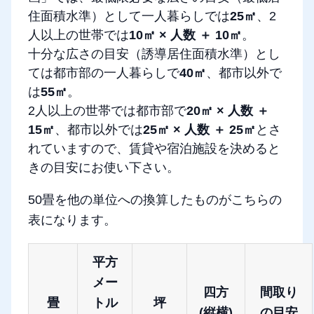
住面積水準）として一人暮らしでは
25㎡
、2
人以上の世帯では
10㎡ × 人数 ＋ 10㎡
。
十分な広さの目安（誘導居住面積水準）とし
ては都市部の一人暮らしで
40㎡
、都市以外で
は
55㎡
。
2人以上の世帯では都市部で
20㎡ × 人数 ＋
15㎡
、都市以外では
25㎡ × 人数 ＋ 25㎡
とさ
れていますので、賃貸や宿泊施設を決めると
きの目安にお使い下さい。
50畳を他の単位への換算したものがこちらの
表になります。
平方
メー
四方
間取り
畳
トル
坪
(縦横)
の目安