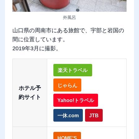
外風呂
山口県の周南市にある旅館で、宇部と岩国の
間に位置しています。
2019年3月に撮影。
楽天トラベル
じゃらん
ホテル予
約サイト
Yahoo!トラベル
一休.com
JTB
HOME'S