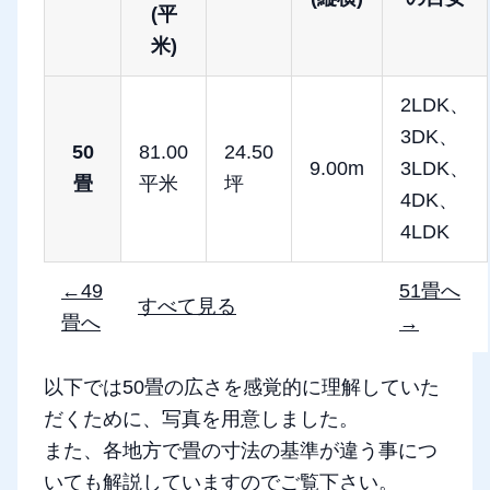
(平
米)
2LDK、
3DK、
50
81.00
24.50
9.00m
3LDK、
畳
平米
坪
4DK、
4LDK
←49
51畳へ
すべて見る
畳へ
→
以下では50畳の広さを感覚的に理解していた
だくために、写真を用意しました。
また、各地方で畳の寸法の基準が違う事につ
いても解説していますのでご覧下さい。