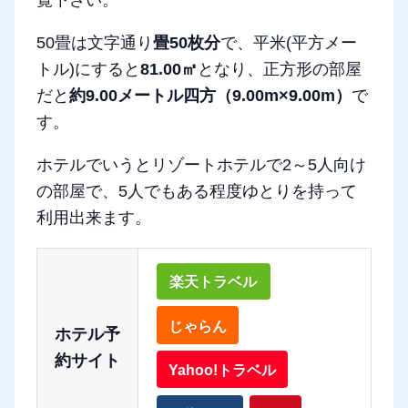
覧下さい。
50畳は文字通り
畳50枚分
で、平米(平方メー
トル)にすると
81.00㎡
となり、正方形の部屋
だと
約9.00メートル四方（9.00m×9.00m）
で
す。
ホテルでいうとリゾートホテルで2～5人向け
の部屋で、5人でもある程度ゆとりを持って
利用出来ます。
楽天トラベル
じゃらん
ホテル予
約サイト
Yahoo!トラベル