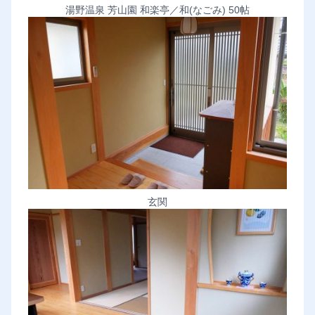
湯野温泉 芳山園 和楽亭／和(なごみ) 50帖
玄関