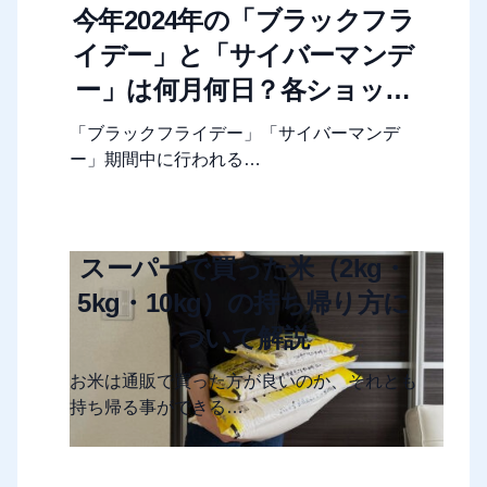
今年2024年の「ブラックフラ
イデー」と「サイバーマンデ
ー」は何月何日？各ショップ
やモールのセール期間まとめ
「ブラックフライデー」「サイバーマンデ
ー」期間中に行われる…
スーパーで買った米（2kg・
5kg・10kg）の持ち帰り方に
ついて解説
お米は通販で買った方が良いのか、それとも
持ち帰る事ができる…