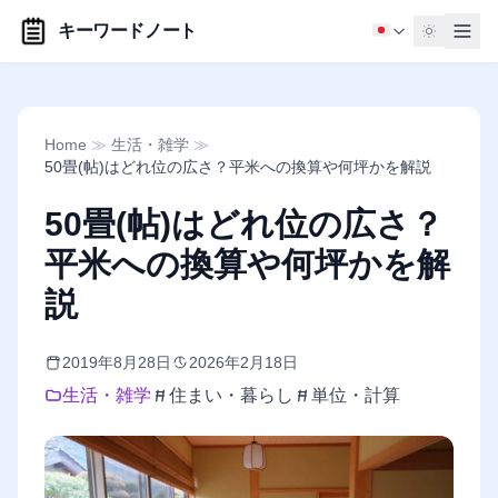
キーワードノート
Home
≫
生活・雑学
≫
50畳(帖)はどれ位の広さ？平米への換算や何坪かを解説
50畳(帖)はどれ位の広さ？
平米への換算や何坪かを解
説
2019年8月28日
2026年2月18日
生活・雑学
住まい・暮らし
単位・計算