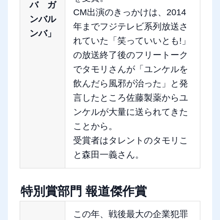
バ ガ
CM出演のきっかけは、2014
ンバル
年までフジテレビ系列放送さ
ンバ」
れていた「笑っていいとも!」
の放送終了後のフリートーク
でタモリさんが「ユンケルを
飲んだら風邪が治った」と発
言したところ佐藤製薬からユ
ンケルが大量に送られてきた
ことから。
受賞者はタレントのタモリこ
と森田一義さん。
特別賞部門 報道傑作賞
この年、戦後最大の企業犯罪