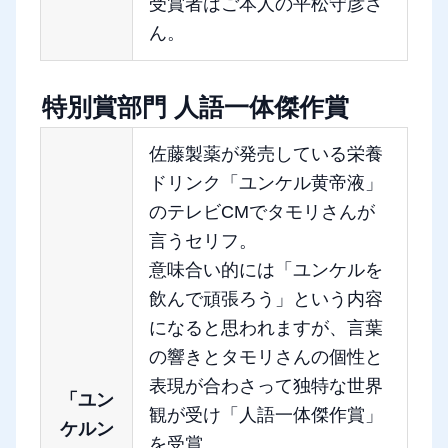
受賞者はご本人の平松守彦さ
ん。
特別賞部門 人語一体傑作賞
佐藤製薬が発売している栄養
ドリンク「ユンケル黄帝液」
のテレビCMでタモリさんが
言うセリフ。
意味合い的には「ユンケルを
飲んで頑張ろう」という内容
になると思われますが、言葉
の響きとタモリさんの個性と
表現が合わさって独特な世界
「ユン
観が受け「人語一体傑作賞」
ケルン
を受賞。