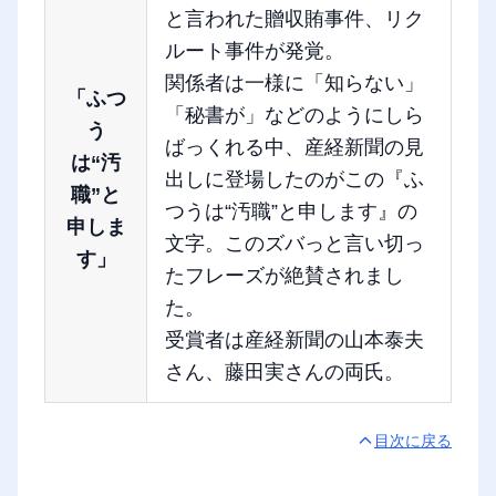
と言われた贈収賄事件、リク
ルート事件が発覚。
関係者は一様に「知らない」
「ふつ
「秘書が」などのようにしら
う
ばっくれる中、産経新聞の見
は“汚
出しに登場したのがこの『ふ
職”と
つうは“汚職”と申します』の
申しま
文字。このズバっと言い切っ
す」
たフレーズが絶賛されまし
た。
受賞者は産経新聞の山本泰夫
さん、藤田実さんの両氏。
目次に戻る