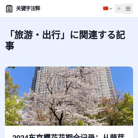
关键字注释
「旅游・出行」に関連する記
事
2024东京樱花花期全记录：从萌芽