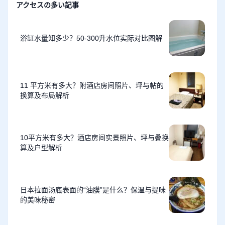
アクセスの多い記事
浴缸水量知多少？50-300升水位实际对比图解
11 平方米有多大？附酒店房间照片、坪与帖的
换算及布局解析
10平方米有多大？酒店房间实景照片、坪与叠换
算及户型解析
日本拉面汤底表面的“油膜”是什么？保温与提味
的美味秘密