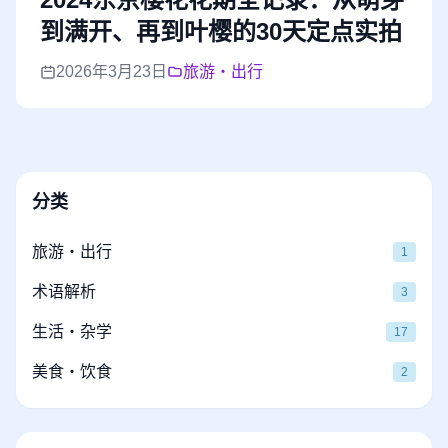
到满开、再到叶樱的30天定点实拍
2026年3月23日
旅游・出行
分类
旅游・出行
1
术语解析
3
生活・杂学
17
美食・饮食
2