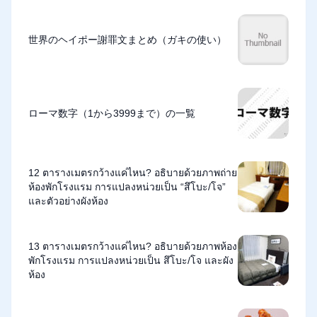
世界のヘイポー謝罪文まとめ（ガキの使い）
ローマ数字（1から3999まで）の一覧
12 ตารางเมตรกว้างแค่ไหน? อธิบายด้วยภาพถ่าย
ห้องพักโรงแรม การแปลงหน่วยเป็น “สึโบะ/โจ”
และตัวอย่างผังห้อง
13 ตารางเมตรกว้างแค่ไหน? อธิบายด้วยภาพห้อง
พักโรงแรม การแปลงหน่วยเป็น สึโบะ/โจ และผัง
ห้อง