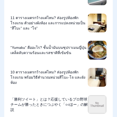
11 ตารางเมตรกว้างแค่ไหน? ส่องรูปห้องพัก
โรงแรม ตัวอย่างผังห้อง และการแปลงหน่วยเป็น
“สึโบะ” และ “โจ”
“Yumaku” คืออะไร? ชั้นน้ำมันบนซุปราเมนญี่ปุ่น
เคล็ดลับความร้อนและรสชาติที่เข้มข้น
10 ตารางเมตรกว้างแค่ไหน? ส่องรูปห้องพัก
โรงแรม พร้อมวิธีคำนวณหน่วยสึโบะ-โจ และผัง
ห้อง
「勝利ツイート」とは？応援しているプロ野球
チームが勝ったときにつぶやく「○○ほー」の解
説