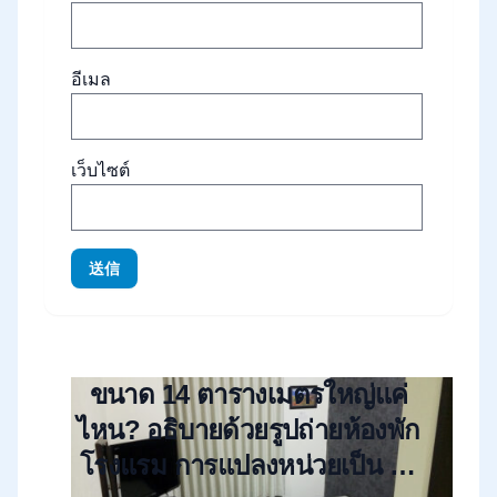
อีเมล
เว็บไซต์
送信
ขนาด 14 ตารางเมตรใหญ่แค่
ไหน? อธิบายด้วยรูปถ่ายห้องพัก
โรงแรม การแปลงหน่วยเป็น “สึ