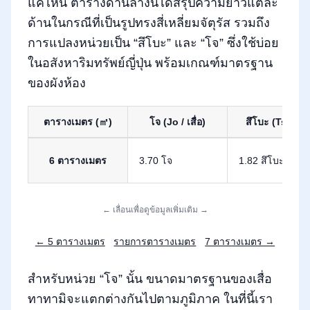
แค่ไหน ตารางด้านล่างนี้ได้สรุปความยาวแต่ละ
ด้านในกรณีที่เป็นรูปทรงสี่เหลี่ยมจัตุรัส รวมถึง
การแปลงหน่วยเป็น “สึโบะ” และ “โจ” ซึ่งใช้บ่อย
ในอสังหาริมทรัพย์ญี่ปุ่น พร้อมเกณฑ์มาตรฐาน
ของผังห้อง
ตารางเมตร (㎡)
โจ (Jo / เสื่อ)
สึโบะ (Tsubo)
การแปลงพื้นที่ 6 ตารางเมตร เป็นหน่วยสึโบะและโจ
6 ตารางเมตร
3.70 โจ
1.82 สึโบะ
← เลื่อนเพื่อดูข้อมูลเพิ่มเติม →
← 5 ตารางเมตร
รายการตารางเมตร
7 ตารางเมตร →
สำหรับหน่วย “โจ” นั้น ขนาดมาตรฐานของเสื่อ
ทาทามิจะแตกต่างกันไปตามภูมิภาค ในที่นี้เรา