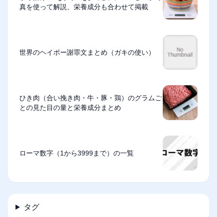
真を使って解説、栄養成分も合わせて掲載
世界のヘイポー謝罪文まとめ（ガキの使い）
ひき肉（合い挽き肉・牛・豚・鶏）のグラムご
との見た目の量と栄養成分まとめ
ローマ数字（1から3999まで）の一覧
タグ