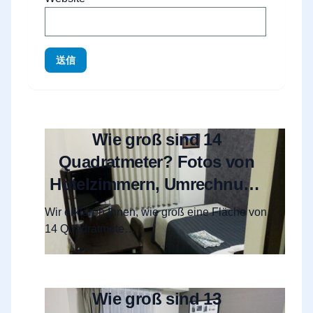
送信
Wie groß sind 14
Quadratmeter? Fotos von
Hotelzimmern, Umrechnung
in Tsubo/Tatami und
Wir erklären Ihnen, wie groß eine Fläche von
Grundriss-Infos
14 Quadratmete…
Wie groß sind 13