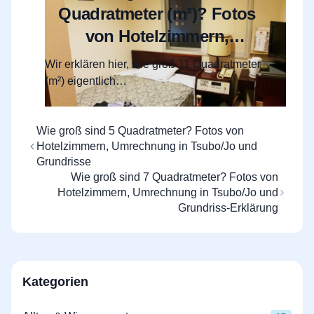
Quadratmeter (m²)? Fotos
von Hotelzimmern,
Umrechnung in Tsubo/Jo
Wir erklären hier, wie groß 11 Quadratmeter
und Raumaufteilung
(m²) eigentlich…
Wie groß sind 5 Quadratmeter? Fotos von
Hotelzimmern, Umrechnung in Tsubo/Jo und
Grundrisse
Wie groß sind 7 Quadratmeter? Fotos von
Hotelzimmern, Umrechnung in Tsubo/Jo und
Grundriss-Erklärung
Kategorien