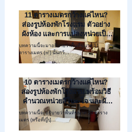
11 ตารางเมตรกว้างแค่ไหน?
ส่องรูปห้องพักโรงแรม ตัวอย่าง
ผังห้อง และการแปลงหน่วยเป็น
“สึโบะ” และ “โจ”
บทความนี้จะมาอธิบายว่าพื้นที่ขนาด 11
ตารางเมตร (㎡) นั้นกว้…
10 ตารางเมตรกว้างแค่ไหน?
ส่องรูปห้องพักโรงแรม พร้อมวิธี
คำนวณหน่วยสึโบะ-โจ และผัง
ห้อง
บทความนี้จะอธิบายว่าพื้นที่ขนาด 10 ตาราง
เมตร (หรือที่ญี่ปุ่…