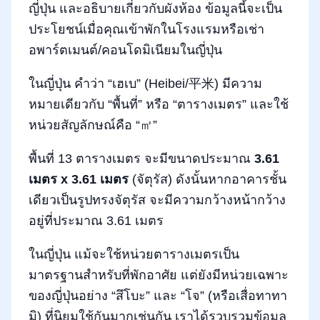
ญี่ปุ่น และอธิบายเกี่ยวกับผังห้อง ข้อมูลนี้จะเป็น
ประโยชน์เมื่อคุณเข้าพักในโรงแรมหรือเช่า
อพาร์ตเมนต์/คอนโดมิเนียมในญี่ปุ่น
ในญี่ปุ่น คำว่า “เฮเบ” (Heibei/平米) มีความ
หมายเดียวกับ “พื้นที่” หรือ “ตารางเมตร” และใช้
หน่วยสัญลักษณ์คือ “㎡”
พื้นที่ 13 ตารางเมตร จะมีขนาดประมาณ
3.61
เมตร x 3.61 เมตร
(จัตุรัส) ดังนั้นหากอาคารชั้น
เดียวเป็นรูปทรงจัตุรัส จะมีความกว้างหน้ากว้าง
อยู่ที่ประมาณ 3.61 เมตร
ในญี่ปุ่น แม้จะใช้หน่วยตารางเมตรเป็น
มาตรฐานสำหรับที่พักอาศัย แต่ยังมีหน่วยเฉพาะ
ของญี่ปุ่นอย่าง “สึโบะ” และ “โจ” (หรือเสื่อทาทา
มิ) ที่นิยมใช้กันมากเช่นกัน เราได้รวบรวมข้อมูล