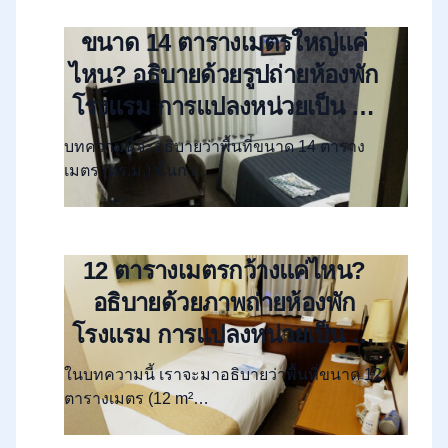
ขนาด 14 ตารางเมตรใหญ่แค่
ไหน? อธิบายด้วยรูปถ่ายห้องพัก
โรงแรม การแปลงหน่วยเป็น “สึ
โบะ” “โจ” และผังห้อง
บทความนี้จะอธิบายว่าพื้นที่ขนาด 14 ตาราง
เมตร (ตร.ม.) นั้นกว…
12 ตารางเมตรกว้างแค่ไหน?
อธิบายด้วยภาพถ่ายห้องพัก
โรงแรม การแปลงหน่วยเป็น “สึ
โบะ/โจ” และตัวอย่างผังห้อง
ในบทความนี้ เราจะมาอธิบายว่าพื้นที่ขนาด 12
ตารางเมตร (12 m²…