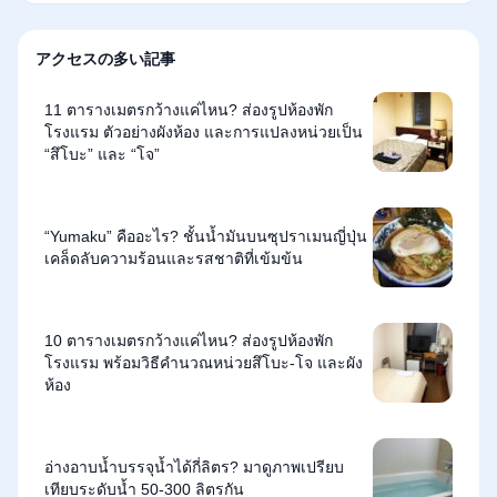
アクセスの多い記事
11 ตารางเมตรกว้างแค่ไหน? ส่องรูปห้องพัก
โรงแรม ตัวอย่างผังห้อง และการแปลงหน่วยเป็น
“สึโบะ” และ “โจ”
“Yumaku” คืออะไร? ชั้นน้ำมันบนซุปราเมนญี่ปุ่น
เคล็ดลับความร้อนและรสชาติที่เข้มข้น
10 ตารางเมตรกว้างแค่ไหน? ส่องรูปห้องพัก
โรงแรม พร้อมวิธีคำนวณหน่วยสึโบะ-โจ และผัง
ห้อง
อ่างอาบน้ำบรรจุน้ำได้กี่ลิตร? มาดูภาพเปรียบ
เทียบระดับน้ำ 50-300 ลิตรกัน