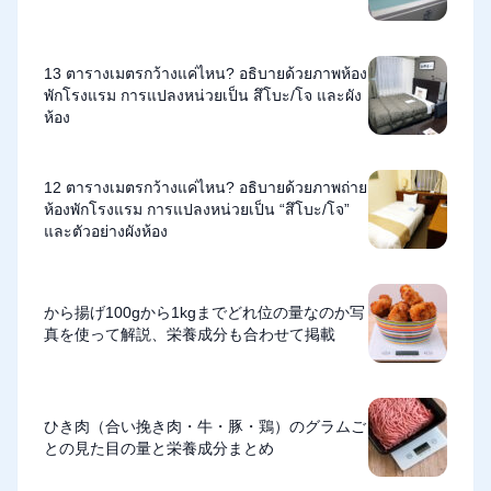
13 ตารางเมตรกว้างแค่ไหน? อธิบายด้วยภาพห้อง
พักโรงแรม การแปลงหน่วยเป็น สึโบะ/โจ และผัง
ห้อง
12 ตารางเมตรกว้างแค่ไหน? อธิบายด้วยภาพถ่าย
ห้องพักโรงแรม การแปลงหน่วยเป็น “สึโบะ/โจ”
และตัวอย่างผังห้อง
から揚げ100gから1kgまでどれ位の量なのか写
真を使って解説、栄養成分も合わせて掲載
ひき肉（合い挽き肉・牛・豚・鶏）のグラムご
との見た目の量と栄養成分まとめ