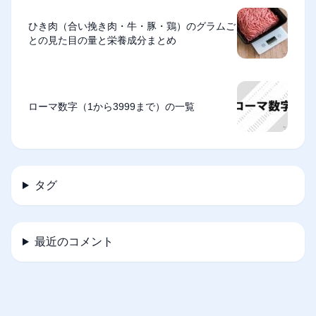
ひき肉（合い挽き肉・牛・豚・鶏）のグラムご
との見た目の量と栄養成分まとめ
ローマ数字（1から3999まで）の一覧
タグ
最近のコメント