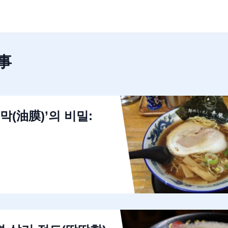
事
막(油膜)’의 비밀: