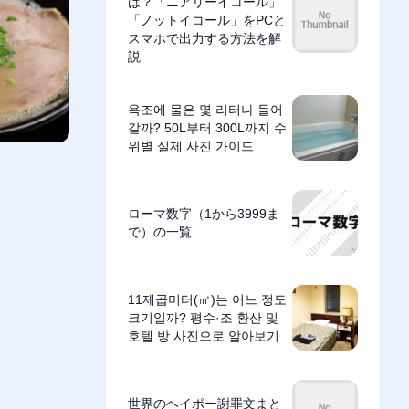
は？「ニアリーイコール」
「ノットイコール」をPCと
スマホで出力する方法を解
説
욕조에 물은 몇 리터나 들어
갈까? 50L부터 300L까지 수
위별 실제 사진 가이드
ローマ数字（1から3999ま
で）の一覧
11제곱미터(㎡)는 어느 정도
크기일까? 평수·조 환산 및
호텔 방 사진으로 알아보기
世界のヘイポー謝罪文まと