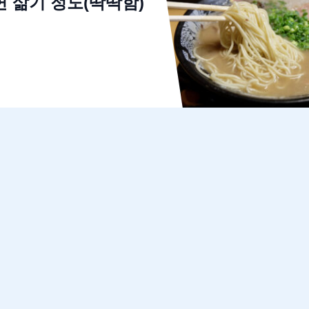
면 삶기 정도(딱딱함)