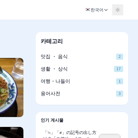
한국어
카테고리
맛집 ・ 음식
2
생활 ・ 상식
17
여행・나들이
1
용어사전
3
인기 게시물
「≒」「≠」の記号の出し方