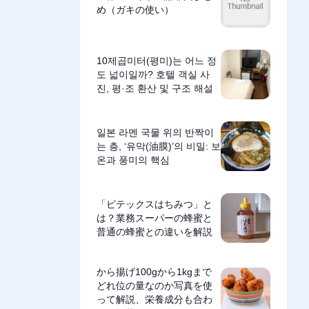
め（ガキの使い）
10제곱미터(평미)는 어느 정
도 넓이일까? 호텔 객실 사
진, 평·조 환산 및 구조 해설
일본 라멘 국물 위의 반짝이
는 층, ‘유막(油膜)’의 비밀: 보
온과 풍미의 핵심
「ビテックスはちみつ」と
は？業務スーパーの蜂蜜と
普通の蜂蜜との違いを解説
から揚げ100gから1kgまで
どれ位の量なのか写真を使
って解説、栄養成分も合わ