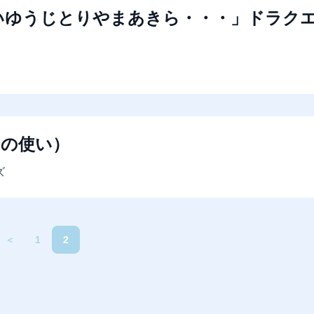
いゆうじとりやまあきら・・・」ドラク
キの使い）
ズ
＜
1
2