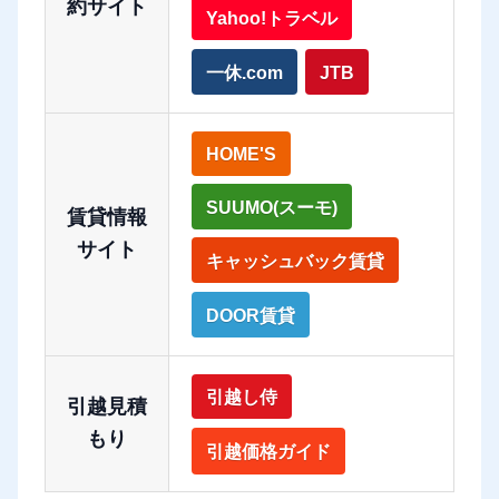
約サイト
Yahoo!トラベル
一休.com
JTB
HOME'S
SUUMO(スーモ)
賃貸情報
サイト
キャッシュバック賃貸
DOOR賃貸
引越し侍
引越見積
もり
引越価格ガイド