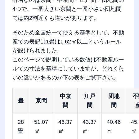
4つで、一番大きい京間と一番小さい団地間
では約2割近くも違いがあります。
そのため全国統一で使える基準として、不動
産での表記は1畳は1.62㎡以上というルール
が設けられました。
このページで説明している数値は不動産ルー
ルでの寸法を基準にしていますが、どれくら
いの違いがあるのか下の表をご覧下さい。
中京
江戸
団地
不
畳
京間
間
間
間
28
51.07
46.37
43.37
40.46
45
畳
㎡
㎡
㎡
㎡
㎡