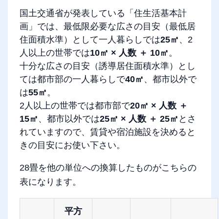
国土交通省が発表している「住生活基本計
画」では、最低限必要な広さの目安（最低居
住面積水準）として一人暮らしでは
25㎡
、2
人以上の世帯では
10㎡ × 人数 ＋ 10㎡
。
十分な広さの目安（誘導居住面積水準）とし
ては都市部の一人暮らしで
40㎡
、都市以外で
は
55㎡
。
2人以上の世帯では都市部で
20㎡ × 人数 ＋
15㎡
、都市以外では
25㎡ × 人数 ＋ 25㎡
とさ
れていますので、賃貸や宿泊施設を決めると
きの目安にお使い下さい。
28畳を他の単位への換算したものがこちらの
表になります。
平方