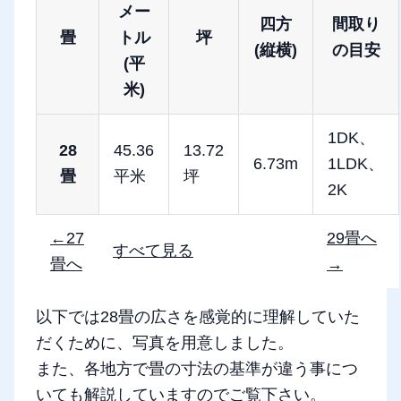
メー
四方
間取り
畳
トル
坪
(縦横)
の目安
(平
米)
1DK、
28
45.36
13.72
6.73m
1LDK、
畳
平米
坪
2K
←27
29畳へ
すべて見る
畳へ
→
以下では28畳の広さを感覚的に理解していた
だくために、写真を用意しました。
また、各地方で畳の寸法の基準が違う事につ
いても解説していますのでご覧下さい。