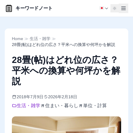
キーワードノート
Home
≫
生活・雑学
≫
28畳(帖)はどれ位の広さ？平米への換算や何坪かを解説
28畳(帖)はどれ位の広さ？
平米への換算や何坪かを解
説
2018年7月9日
2026年2月18日
生活・雑学
住まい・暮らし
単位・計算