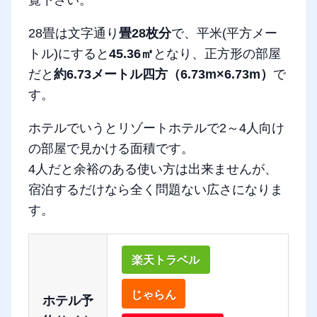
覧下さい。
28畳は文字通り
畳28枚分
で、平米(平方メー
トル)にすると
45.36㎡
となり、正方形の部屋
だと
約6.73メートル四方（6.73m×6.73m）
で
す。
ホテルでいうとリゾートホテルで2～4人向け
の部屋で見かける面積です。
4人だと余裕のある使い方は出来ませんが、
宿泊するだけなら全く問題ない広さになりま
す。
楽天トラベル
じゃらん
ホテル予