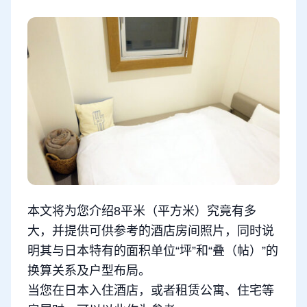
本文将为您介绍8平米（平方米）究竟有多
大，并提供可供参考的酒店房间照片，同时说
明其与日本特有的面积单位“坪”和“叠（帖）”的
换算关系及户型布局。
当您在日本入住酒店，或者租赁公寓、住宅等