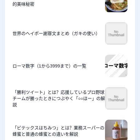
的美味秘密
世界のヘイポー謝罪文まとめ（ガキの使い）
ローマ数字（1から3999まで）の一覧
「勝利ツイート」とは？応援しているプロ野球
チームが勝ったときにつぶやく「○○ほー」の解
説
「ビテックスはちみつ」とは？業務スーパーの
蜂蜜と普通の蜂蜜との違いを解説