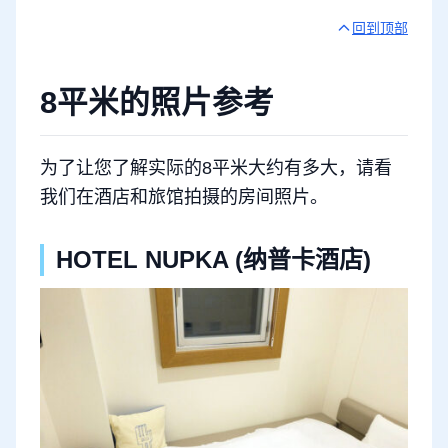
回到顶部
8平米的照片参考
为了让您了解实际的8平米大约有多大，请看
我们在酒店和旅馆拍摄的房间照片。
HOTEL NUPKA (纳普卡酒店)