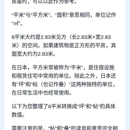
房屋时，可以以此作为参考。
“平米”与“平方米”、“面积”意思相同，单位记作
“㎡”。
8平米大约是2.83米见方（长2.83米×宽2.83
米）的空间。如果建筑物是正方形的平房，其
面宽大约为2.83米。
在日本，平方米常被称为“平米”，是住宿设施
和租赁住宅中常用的单位。除此之外，日本还
有“坪”和“帖（也记作叠）”这两种独特的单位，
在日常生活中也经常使用。
以下为您整理了8平米转换成“坪”和“帖”的具体
数值。
需要注意的是，“帖”和“叠”的读音和意思完全相