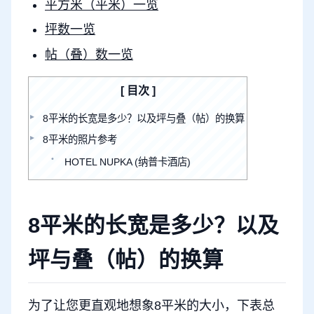
平方米（平米）一览
坪数一览
帖（叠）数一览
目次
8平米的长宽是多少？以及坪与叠（帖）的换算
8平米的照片参考
HOTEL NUPKA (纳普卡酒店)
8平米的长宽是多少？以及
坪与叠（帖）的换算
为了让您更直观地想象8平米的大小，下表总