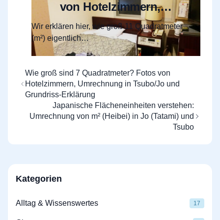
von Hotelzimmern,
Umrechnung in Tsubo/Jo
Wir erklären hier, wie groß 11 Quadratmeter
und Raumaufteilung
(m²) eigentlich…
Wie groß sind 7 Quadratmeter? Fotos von
Hotelzimmern, Umrechnung in Tsubo/Jo und
Grundriss-Erklärung
Japanische Flächeneinheiten verstehen:
Umrechnung von m² (Heibei) in Jo (Tatami) und
Tsubo
Kategorien
Alltag & Wissenswertes
17