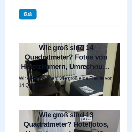
送信
Wie groß sind 14
Quadratmeter? Fotos von
Hotelzimmern, Umrechnung
in Tsubo/Tatami und
Wir erklären Ihnen, wie groß eine Fläche von
Grundriss-Infos
14 Quadratmete…
Wie groß sind 13
Quadratmeter? Hotelfotos,