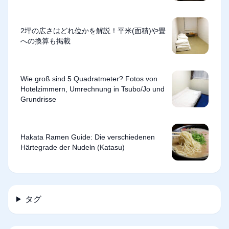
2坪の広さはどれ位かを解説！平米(面積)や畳
への換算も掲載
Wie groß sind 5 Quadratmeter? Fotos von
Hotelzimmern, Umrechnung in Tsubo/Jo und
Grundrisse
Hakata Ramen Guide: Die verschiedenen
Härtegrade der Nudeln (Katasu)
タグ