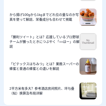
から揚げ100gから1kgまでどれ位の量なのか写
真を使って解説、栄養成分も合わせて掲載
「勝利ツイート」とは？応援しているプロ野球
チームが勝ったときにつぶやく「○○ほー」の解
説
「ビテックスはちみつ」とは？業務スーパーの
蜂蜜と普通の蜂蜜との違いを解説
2平方米有多大？参考酒店房间照片、坪与叠
（帖）换算及布局详解