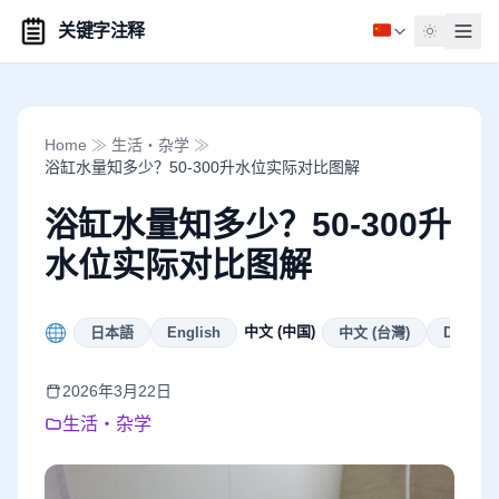
关键字注释
Home
≫
生活・杂学
≫
浴缸水量知多少？50-300升水位实际对比图解
浴缸水量知多少？50-300升
水位实际对比图解
中文 (中国)
日本語
English
中文 (台灣)
Deutsch
2026年3月22日
生活・杂学