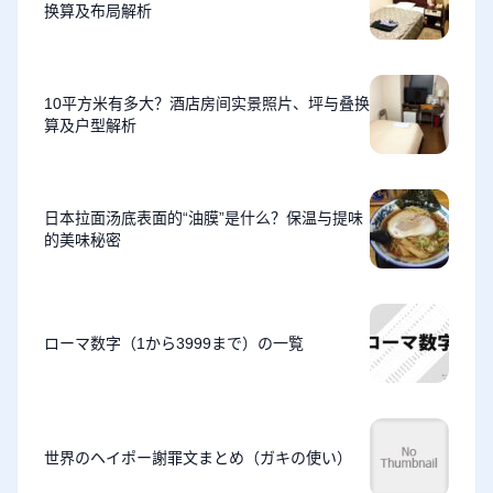
换算及布局解析
10平方米有多大？酒店房间实景照片、坪与叠换
算及户型解析
日本拉面汤底表面的“油膜”是什么？保温与提味
的美味秘密
ローマ数字（1から3999まで）の一覧
世界のヘイポー謝罪文まとめ（ガキの使い）