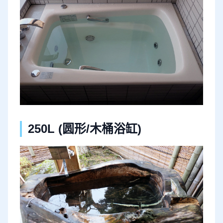
250L (圆形/木桶浴缸)