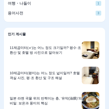
여행・나들이
1
용어사전
3
인기 게시물
11제곱미터(㎡)는 어느 정도 크기일까? 평수·조
환산 및 호텔 방 사진으로 알아보기
10제곱미터(평미)는 어느 정도 넓이일까? 호텔
객실 사진, 평·조 환산 및 구조 해설
일본 라멘 국물 위의 반짝이는 층, ‘유막(油膜)’의
비밀: 보온과 풍미의 핵심