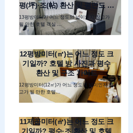
평(坪)·조(帖) 환산 및 평면도 해
설
13평방미터가 어느 정도의 넓이인지 참고가
될 만한 호텔 객실 …
12평방미터(㎡)는 어느 정도 크
기일까? 호텔 방 사진과 평수
환산 및 구조 가이드
12평방미터(12㎡)가 어느 정도의 넓이인지 참
고가 될 만한 호텔…
11제곱미터(㎡)는 어느 정도 크
기일까? 평수·조 환산 및 호텔