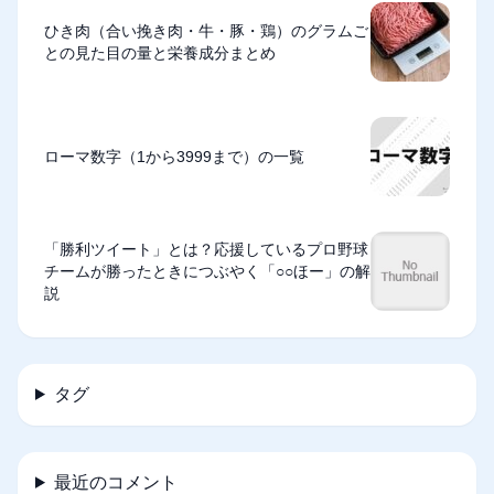
ひき肉（合い挽き肉・牛・豚・鶏）のグラムご
との見た目の量と栄養成分まとめ
ローマ数字（1から3999まで）の一覧
「勝利ツイート」とは？応援しているプロ野球
チームが勝ったときにつぶやく「○○ほー」の解
説
タグ
最近のコメント