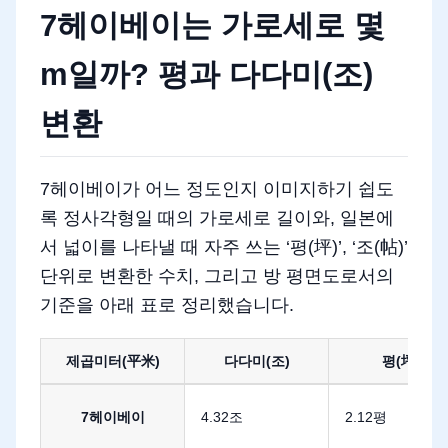
7헤이베이는 가로세로 몇
m일까? 평과 다다미(조)
변환
7헤이베이가 어느 정도인지 이미지하기 쉽도
록 정사각형일 때의 가로세로 길이와, 일본에
서 넓이를 나타낼 때 자주 쓰는 ‘평(坪)’, ‘조(帖)’
단위로 변환한 수치, 그리고 방 평면도로서의
기준을 아래 표로 정리했습니다.
제곱미터(平米)
다다미(조)
평(坪)
7헤이베이를 평과 조로 환산
7헤이베이
4.32조
2.12평