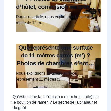
d’hôtel, conversion en unités
japonaises (坪, 帖) et
Dans cet article, nous expliquons la surface
agencement
réelle de 12 m…
Que représente une surface
de 11 mètres carrés (m²) ?
Photos de chambres d’hôtel,
conversion en Tsubo/Jo et
Nous expliquons ici quelle surface
agencement
représentent 11 mètres c…
Qu’est-ce que la « Yumaku » (couche d’huile) sur
le bouillon de ramen ? Le secret de la chaleur et
du goût