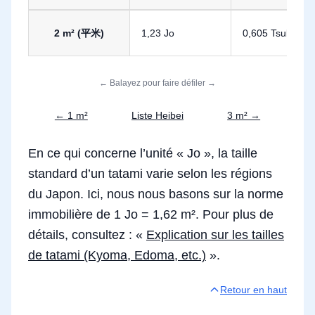
Conversion de 2 m² en Tsubo et Jo
2 m² (平米)
1,23 Jo
0,605 Tsubo
← Balayez pour faire défiler →
← 1 m²
Liste Heibei
3 m² →
En ce qui concerne l’unité « Jo », la taille
standard d’un tatami varie selon les régions
du Japon. Ici, nous nous basons sur la norme
immobilière de 1 Jo = 1,62 m². Pour plus de
détails, consultez : «
Explication sur les tailles
de tatami (Kyoma, Edoma, etc.)
».
Retour en haut