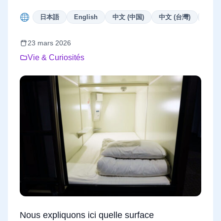
日本語
English
中文 (中国)
中文 (台灣)
Deut
23 mars 2026
Vie & Curiosités
Nous expliquons ici quelle surface