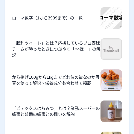
ローマ数字（1から3999まで）の一覧
「勝利ツイート」とは？応援しているプロ野球
チームが勝ったときにつぶやく「○○ほー」の解
説
から揚げ100gから1kgまでどれ位の量なのか写
真を使って解説、栄養成分も合わせて掲載
「ビテックスはちみつ」とは？業務スーパーの
蜂蜜と普通の蜂蜜との違いを解説