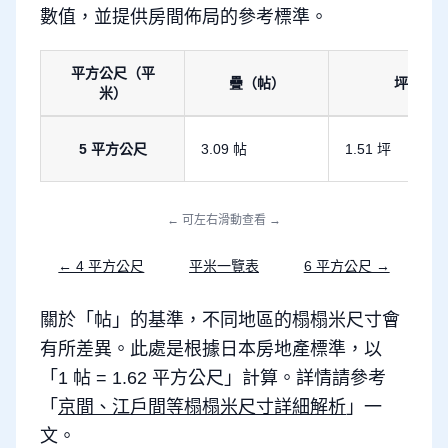
數值，並提供房間佈局的參考標準。
平方公尺（平
疊（帖）
坪
米）
5 平方公尺換算為坪數與疊數
5 平方公尺
3.09 帖
1.51 坪
← 可左右滑動查看 →
← 4 平方公尺
平米一覽表
6 平方公尺 →
關於「帖」的基準，不同地區的榻榻米尺寸會
有所差異。此處是根據日本房地產標準，以
「1 帖 = 1.62 平方公尺」計算。詳情請參考
「
京間、江戶間等榻榻米尺寸詳細解析
」一
文。