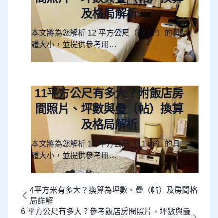
及格局解析
本文將為您解析 12 平方公尺（12 m²）的具
體大小，並提供參考用…
11平方公尺有多大？附飯店房
間照片、坪數與疊（帖）換算
及格局解析
本文將為您解析 11 平方公尺（11 m²）的具
體大小，並提供參考用…
4平方米有多大？換算為坪數、疊（帖）及房間格
局詳解
6 平方公尺有多大？參考飯店房間照片、坪數與疊