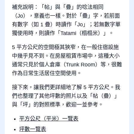
補充說明：「帖」與「疊」的唸法相同
（Jo），意義也一樣。對於「疊」字，若前面
有數字（如 1 疊）時讀作「Jo」；若無數字單
獨使用時，則讀作「Tatami（榻榻米）」。
5 平方公尺的空間極其狹窄，在一般住宿設施
中幾乎見不到。在房屋租賃市場中，這種大小
通常只見於個人倉庫（Trunk Room）等，很難
作為日常生活居住空間使用。
接下來，讓我們更詳細地了解 5 平方公尺。我
們也整理了其他坪數的照片以及「帖（疊）」
與「坪」的對照標準，歡迎一並參考。
平方公尺（平米）一覽表
坪數一覽表