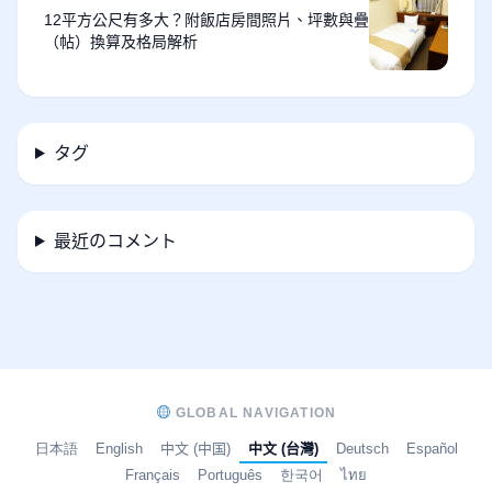
12平方公尺有多大？附飯店房間照片、坪數與疊
（帖）換算及格局解析
タグ
最近のコメント
GLOBAL NAVIGATION
日本語
English
中文 (中国)
中文 (台灣)
Deutsch
Español
Français
Português
한국어
ไทย