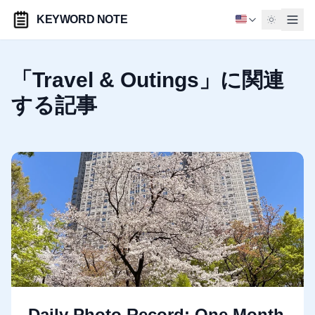
KEYWORD NOTE
「Travel & Outings」に関連
する記事
Daily Photo Record: One Month