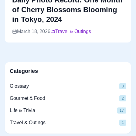
of Cherry Blossoms Blooming
in Tokyo, 2024
March 18, 2026
Travel & Outings
Categories
Glossary
3
Gourmet & Food
2
Life & Trivia
17
Travel & Outings
1